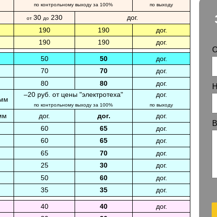
по контрольному выходу за 100%
по выходу
30
230
дог.
от
до
190
190
дог.
190
190
дог.
О
50
50
дог.
70
70
дог.
80
80
дог.
Н
–20 руб. от цены "электротеха"
дог.
 мм
по контрольному выходу за 100%
по выходу
мм
дог.
дог.
дог.
В
60
65
дог.
60
65
дог.
65
70
дог.
25
30
дог.
50
60
дог.
35
35
дог.
40
40
дог.