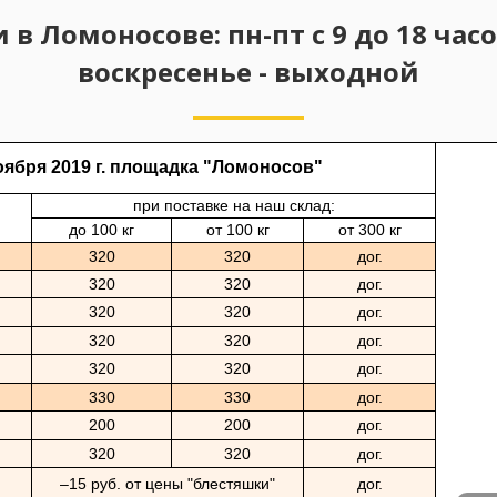
Ломоносове: пн-пт с 9 до 18 часов,
воскресенье - выходной
ября 2019 г.
площадка "Ломоносов"
при поставке на наш склад:
до 100 кг
от 100 кг
от 300 кг
320
320
дог.
320
320
дог.
320
320
дог.
320
320
дог.
320
320
дог.
330
330
дог.
200
200
дог.
320
320
дог.
–15 руб. от цены "блестяшки"
дог.