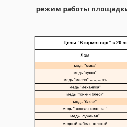
режим работы площадки в 
Цены "Вторметторг" с 20 но
Лом
медь "микс"
медь "кусок"
медь "масло"
засор от 3%
медь "механика"
медь "тонкий блеск"
медь "блеск"
медь "газовая колонка "
медь "луженая"
медный кабель толстый