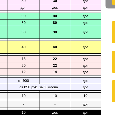
30
30
дог.
дог.
дог.
дог.
90
90
дог.
80
80
дог.
30
30
дог.
40
40
дог.
18
22
дог.
20
22
дог.
12
14
дог.
от 900
дог.
от 850 руб. за % олова
дог.
10
10
10
-
-
дог.
10
дог.
дог.