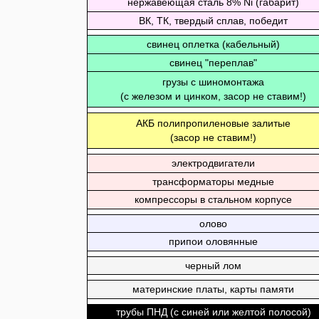
нержавеющая сталь 8% Ni (габарит)
ВК, ТК, твердый сплав, победит
свинец оплетка (кабельный)
свинец "переплав"
грузы с шиномонтажа
(с железом и цинком, засор не ставим!)
АКБ полипропиленовые залитые
(засор не ставим!)
электродвигатели
трансформаторы медные
компрессоры в стальном корпусе
олово
припои оловянные
черный лом
материнские платы, карты памяти
трубы ПНД (с синей или желтой полосой)